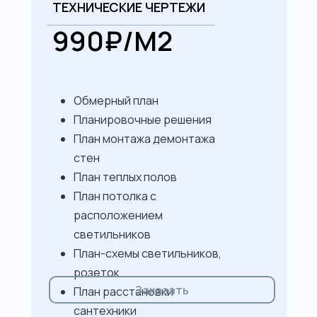
ТЕХНИЧЕСКИЕ ЧЕРТЕЖИ
990₽/М2
Обмерный план
Планировочные решения
План монтажа демонтажа
стен
План теплых полов
План потолка с
расположением
светильников
План-схемы светильников,
розеток
Заказать
План расстановки
сантехники