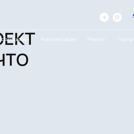
КТ
ский дизайн
Комплектация
Ремонт
Портф
ТО